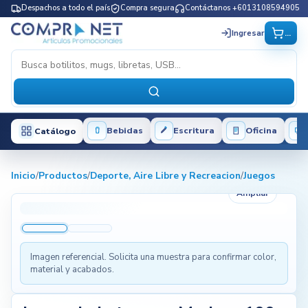
Despachos a todo el país
Compra segura
Contáctanos +6013108594905
...
Ingresar
Bebidas
Escritura
Oficina
Catálogo
Inicio
/
Productos
/
Deporte, Aire Libre y Recreacion
/
Juegos
Ampliar
Imagen referencial. Solicita una muestra para confirmar color,
material y acabados.