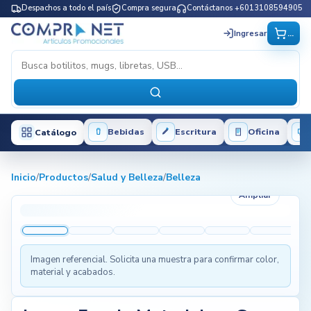
Despachos a todo el país
Compra segura
Contáctanos +6013108594905
...
Ingresar
Bebidas
Escritura
Oficina
Catálogo
Inicio
/
Productos
/
Salud y Belleza
/
Belleza
Ampliar
Imagen referencial. Solicita una muestra para confirmar color,
material y acabados.