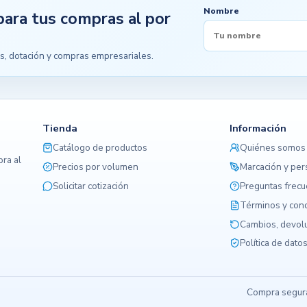
Nombre
para tus compras al por
s, dotación y compras empresariales.
Tienda
Información
Catálogo de productos
Quiénes somos
ra al
Precios por volumen
Marcación y per
Solicitar cotización
Preguntas frec
Términos y con
Cambios, devolu
Política de dato
Compra segura,