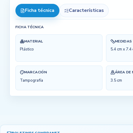
Ficha técnica
Características
FICHA TÉCNICA
MATERIAL
MEDIDAS
Plástico
5.4 cm x 7.4
MARCACIÓN
ÁREA DE
Tampografía
3.5 cm