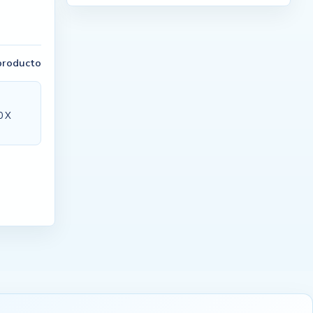
 producto
0 X