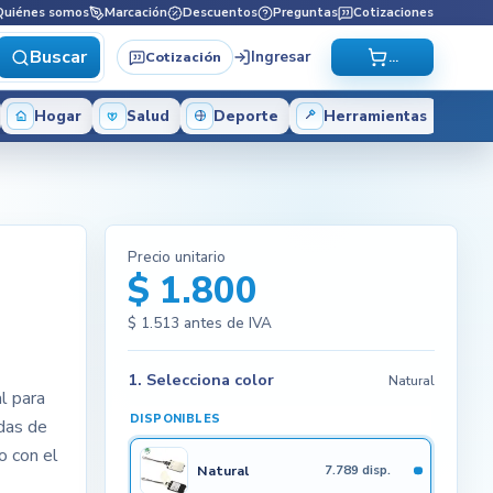
Quiénes somos
Marcación
Descuentos
Preguntas
Cotizaciones
Buscar
Ingresar
Cotización
...
Hogar
Salud
Deporte
Herramientas
Precio unitario
$ 1.800
$ 1.513
antes de IVA
1. Selecciona color
Natural
al para
DISPONIBLES
idas de
o con el
Natural
7.789 disp.