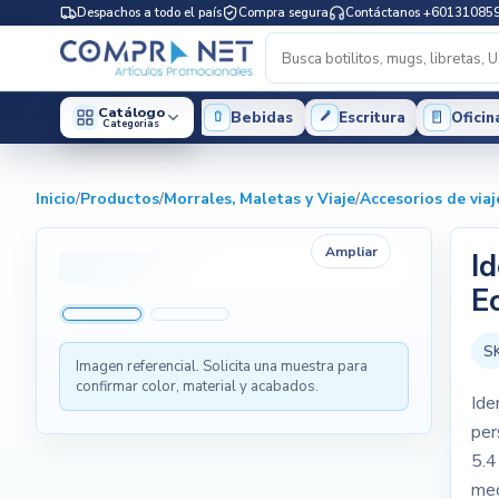
Despachos a todo el país
Compra segura
Contáctanos +60131085
Catálogo
Bebidas
Escritura
Oficin
Categorias
Inicio
/
Productos
/
Morrales, Maletas y Viaje
/
Accesorios de viaj
Ampliar
I
E
S
Imagen referencial. Solicita una muestra para
confirmar color, material y acabados.
Ide
per
5.4
med