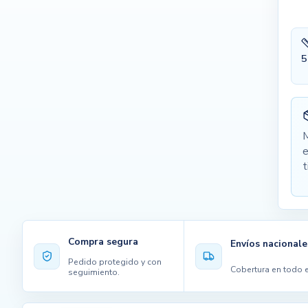
5
M
e
t
Compra segura
Envíos nacionale
Pedido protegido y con
Cobertura en todo e
seguimiento.