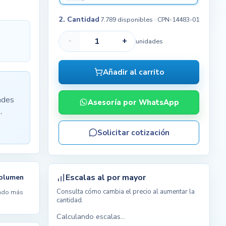
2. Cantidad
7.789 disponibles
· CPN-14483-01
-
+
unidades
Añadir al carrito
ades
Asesoría por WhatsApp
,
Solicitar cotización
Escalas al por mayor
volumen
Consulta cómo cambia el precio al aumentar la
ndo más
cantidad.
Calculando escalas...