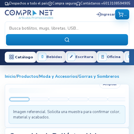
Despachos a todo el país
Compra segura
Contáctanos +6013108594905
...
Ingresar
Bebidas
Escritura
Oficina
Catálogo
Inicio
/
Productos
/
Moda y Accesorios
/
Gorras y Sombreros
Ampliar
Imagen referencial. Solicita una muestra para confirmar color,
material y acabados.