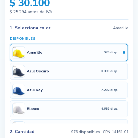
$ 30.100
$ 25.294
antes de IVA
1. Selecciona color
Amarillo
DISPONIBLES
Amarillo
976 disp.
Azul Oscuro
3.339 disp.
Azul Rey
7.202 disp.
Blanco
4.686 disp.
Naranja
4.550 disp.
2. Cantidad
976 disponibles
· CPN-14161-01