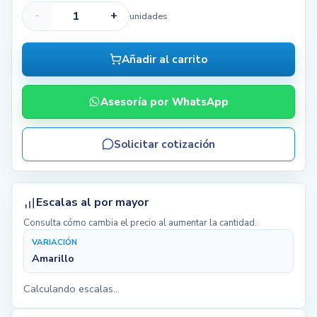
-
+
unidades
Negro
2.680 disp.
Añadir al carrito
Rojo
4.911 disp.
Asesoría por WhatsApp
Verde
2.073 disp.
Solicitar cotización
Khaki
1.924 disp.
Escalas al por mayor
Consulta cómo cambia el precio al aumentar la cantidad.
VARIACIÓN
Amarillo
Calculando escalas...