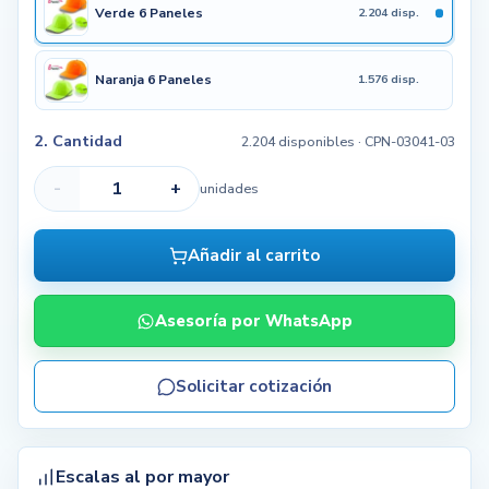
Verde 6 Paneles
2.204 disp.
Naranja 6 Paneles
1.576 disp.
2. Cantidad
2.204 disponibles
· CPN-03041-03
-
+
unidades
Añadir al carrito
Asesoría por WhatsApp
Solicitar cotización
Escalas al por mayor