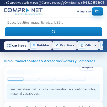
Despachos a todo el país
Compra segura
Contáctanos +6013108594905
...
Ingresar
Bebidas
Escritura
Oficina
Catálogo
Inicio
/
Productos
/
Moda y Accesorios
/
Gorras y Sombreros
Ampliar
Imagen referencial. Solicita una muestra para confirmar color,
material y acabados.