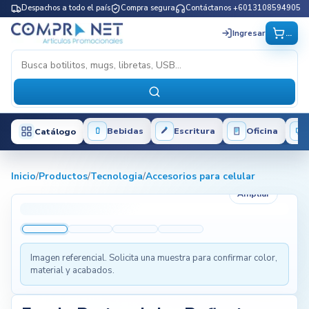
Despachos a todo el país
Compra segura
Contáctanos +6013108594905
...
Ingresar
Bebidas
Escritura
Oficina
Catálogo
Inicio
/
Productos
/
Tecnologia
/
Accesorios para celular
Ampliar
Imagen referencial. Solicita una muestra para confirmar color,
material y acabados.