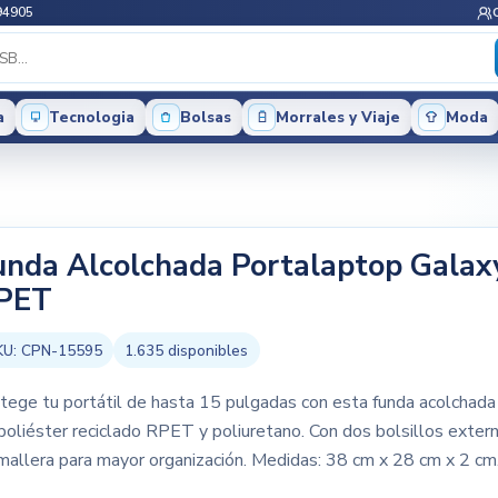
94905
a
Tecnologia
Bolsas
Morrales y Viaje
Moda
unda Alcolchada Portalaptop Galax
PET
KU:
CPN-15595
1.635
disponibles
tege tu portátil de hasta 15 pulgadas con esta funda acolchada
poliéster reciclado RPET y poliuretano. Con dos bolsillos exter
mallera para mayor organización. Medidas: 38 cm x 28 cm x 2 cm