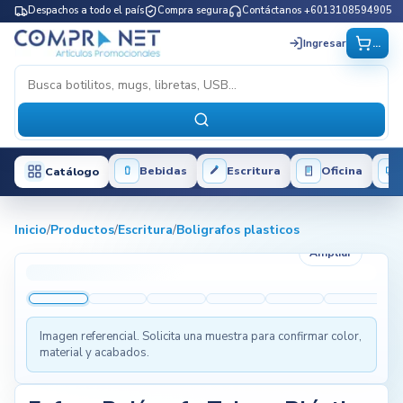
Despachos a todo el país
Compra segura
Contáctanos +6013108594905
...
Ingresar
Bebidas
Escritura
Oficina
Catálogo
Inicio
/
Productos
/
Escritura
/
Boligrafos plasticos
Ampliar
Imagen referencial. Solicita una muestra para confirmar color,
material y acabados.