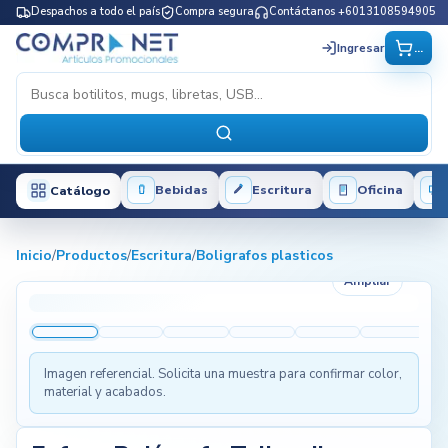
Despachos a todo el país
Compra segura
Contáctanos +6013108594905
...
Ingresar
Bebidas
Escritura
Oficina
Catálogo
Inicio
/
Productos
/
Escritura
/
Boligrafos plasticos
Ampliar
Imagen referencial. Solicita una muestra para confirmar color,
material y acabados.