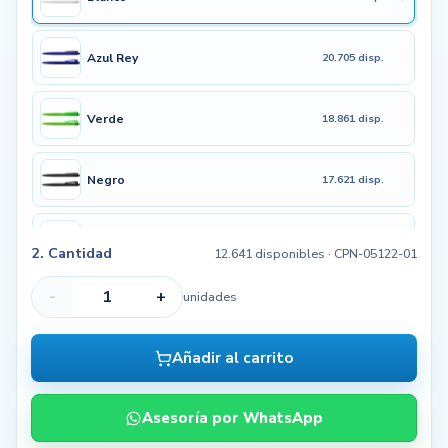
Azul Rey
20.705 disp.
Verde
18.861 disp.
Negro
17.621 disp.
Verde Limón
2.076 disp.
2. Cantidad
12.641 disponibles
· CPN-05122-01
-
+
unidades
Rojo
13.981 disp.
Añadir al carrito
Azul Cielo
7.356 disp.
Asesoría por WhatsApp
Fucsia
5.621 disp.