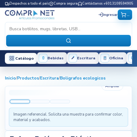
Despachos a todo el país
Compra segura
Contáctanos +6013108594905
...
Ingresar
Bebidas
Escritura
Oficina
Catálogo
Inicio
/
Productos
/
Escritura
/
Boligrafos ecologicos
Ampliar
Imagen referencial. Solicita una muestra para confirmar color,
material y acabados.