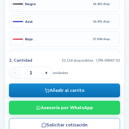
Negro
24.452 disp.
Azul
34.401 disp.
Rojo
27.838 disp.
Amarillo
27.848 disp.
2. Cantidad
32.114 disponibles
· CPN-09047-02
-
+
unidades
Blanco
24.376 disp.
Añadir al carrito
Asesoría por WhatsApp
Solicitar cotización