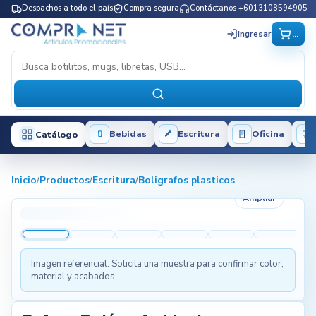
Despachos a todo el país
Compra segura
Contáctanos +6013108594905
...
Ingresar
Bebidas
Escritura
Oficina
Catálogo
Inicio
/
Productos
/
Escritura
/
Boligrafos plasticos
Ampliar
Imagen referencial. Solicita una muestra para confirmar color,
material y acabados.