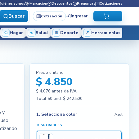
Quiénes somos
Marcación
Descuentos
Preguntas
Cotizaciones
Buscar
Ingresar
Cotización
...
Hogar
Salud
Deporte
Herramientas
Precio unitario
$ 4.850
$ 4.076
antes de IVA
Total
50
und:
$ 242.500
e y
1. Selecciona color
Azul
 uso
DISPONIBLES
antizando