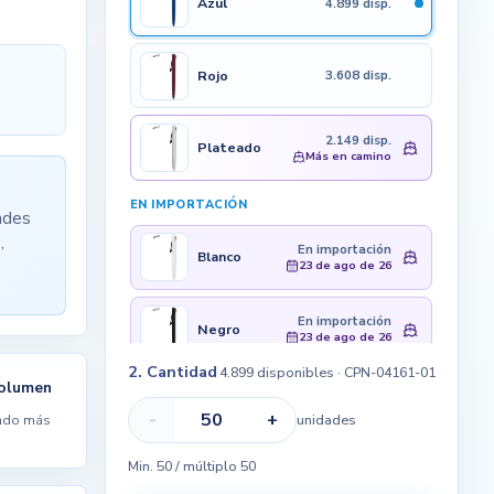
Azul
4.899 disp.
Rojo
3.608 disp.
2.149 disp.
Plateado
Más en camino
EN IMPORTACIÓN
ades
,
En importación
Blanco
23 de ago de 26
En importación
Negro
23 de ago de 26
2. Cantidad
4.899 disponibles
· CPN-04161-01
volumen
-
+
unidades
ndo más
Min. 50 / múltiplo 50