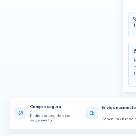
1
M
e
t
Compra segura
Envíos nacionale
Pedido protegido y con
Cobertura en todo e
seguimiento.