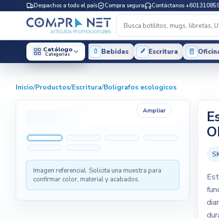
Despachos a todo el país
Compra segura
Contáctanos +60131085
Catálogo
Bebidas
Escritura
Oficin
Categorias
Inicio
/
Productos
/
Escritura
/
Boligrafos ecologicos
Ampliar
E
O
S
Imagen referencial. Solicita una muestra para
Est
confirmar color, material y acabados.
fun
dia
dur