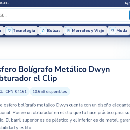
94905
a
Tecnologia
Bolsas
Morrales y Viaje
Moda
sfero Bolígrafo Metálico Dwyn
bturador el Clip
KU:
CPN-04161
10.656
disponibles
e esfero bolígrafo metálico Dwyn cuenta con un diseño elegant
cional. Posee un obturador en el clip que lo hace práctico para su
rio. El barril superior es de plástico y el inferior es de metal, gar
abilidad y estilo.