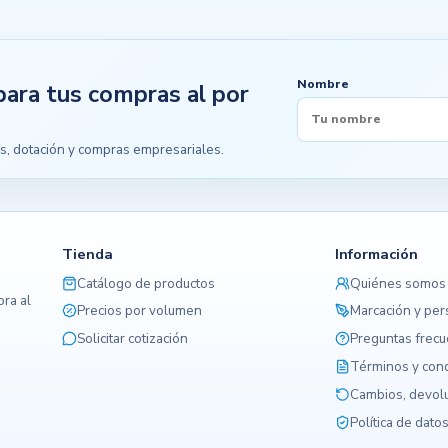
Nombre
para tus compras al por
s, dotación y compras empresariales.
Tienda
Información
Catálogo de productos
Quiénes somos
ra al
Precios por volumen
Marcación y per
Solicitar cotización
Preguntas frec
Términos y con
Cambios, devolu
Política de dato