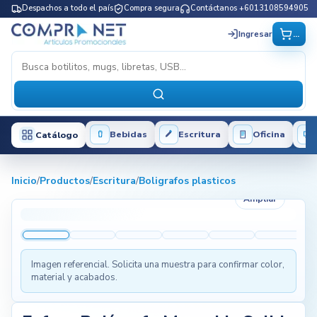
Despachos a todo el país
Compra segura
Contáctanos +6013108594905
...
Ingresar
Bebidas
Escritura
Oficina
Catálogo
Inicio
/
Productos
/
Escritura
/
Boligrafos plasticos
Ampliar
Imagen referencial. Solicita una muestra para confirmar color,
material y acabados.