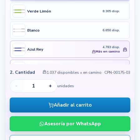
Verde Limón
8.305 disp.
Blanco
6.650 disp.
4.783 disp.
Azul Rey
Más en camino
5.602 disp.
Rojo
Más en camino
2. Cantidad
1.037 disponibles + en camino
· CPN-00175-03
-
+
4.641 disp.
unidades
Amarillo
Más en camino
EN IMPORTACIÓN
Añadir al carrito
En importación
Azul Cielo
03 de dic de 26
Asesoría por WhatsApp