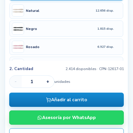
Natural
12.656 disp.
Negro
1.815 disp.
Rosado
6.927 disp.
Verde Limón
5.010 disp.
2. Cantidad
2.414 disponibles
· CPN-12617-01
-
+
unidades
Añadir al carrito
Asesoría por WhatsApp