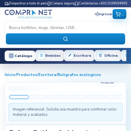
Despachos a todo el país
Compra segura
Contáctanos +6013108594905
...
Ingresar
Bebidas
Escritura
Oficina
Catálogo
Inicio
/
Productos
/
Escritura
/
Boligrafos ecologicos
Ampliar
Imagen referencial. Solicita una muestra para confirmar color,
material y acabados.