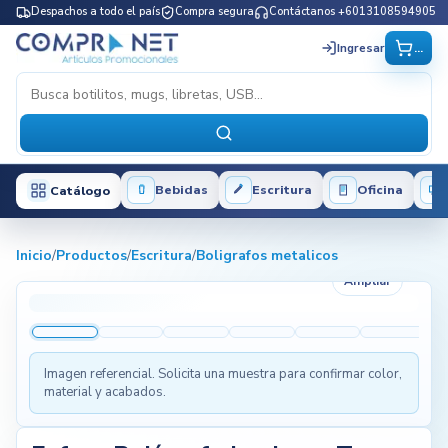
Despachos a todo el país
Compra segura
Contáctanos +6013108594905
...
Ingresar
Bebidas
Escritura
Oficina
Catálogo
Inicio
/
Productos
/
Escritura
/
Boligrafos metalicos
Ampliar
Imagen referencial. Solicita una muestra para confirmar color,
material y acabados.