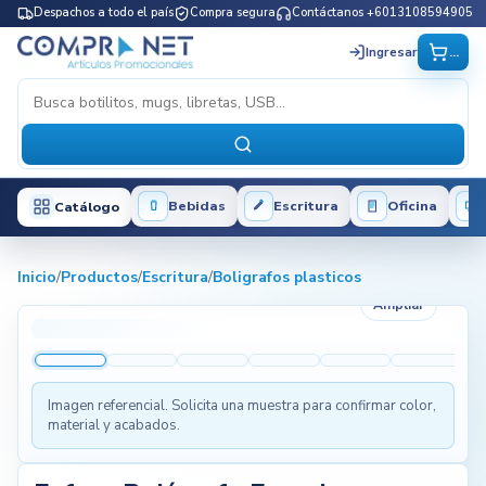
Despachos a todo el país
Compra segura
Contáctanos +6013108594905
...
Ingresar
Bebidas
Escritura
Oficina
Catálogo
Inicio
/
Productos
/
Escritura
/
Boligrafos plasticos
Ampliar
Imagen referencial. Solicita una muestra para confirmar color,
material y acabados.