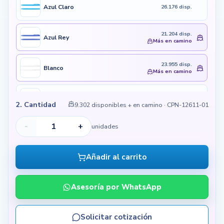
Azul Claro
26.176 disp.
21.204 disp.
Azul Rey
Más en camino
23.955 disp.
Blanco
Más en camino
Naranja
15.445 disp.
2. Cantidad
9.302 disponibles + en camino
· CPN-12611-01
-
+
10.867 disp.
unidades
Negro
Más en camino
Añadir al carrito
Rojo
13.732 disp.
Asesoría por WhatsApp
Verde
12.154 disp.
Solicitar cotización