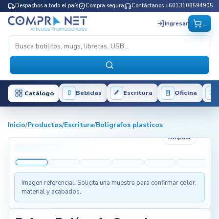
Despachos a todo el país
Compra segura
Contáctanos +6013108594905
...
Ingresar
Bebidas
Escritura
Oficina
Catálogo
Inicio
/
Productos
/
Escritura
/
Boligrafos plasticos
Ampliar
Imagen referencial. Solicita una muestra para confirmar color,
material y acabados.