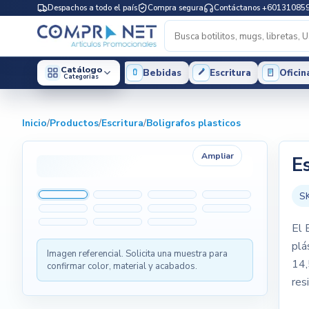
Despachos a todo el país
Compra segura
Contáctanos +60131085
Catálogo
Bebidas
Escritura
Oficin
Categorias
Inicio
/
Productos
/
Escritura
/
Boligrafos plasticos
Ampliar
E
S
El 
plá
Imagen referencial. Solicita una muestra para
14,
confirmar color, material y acabados.
res