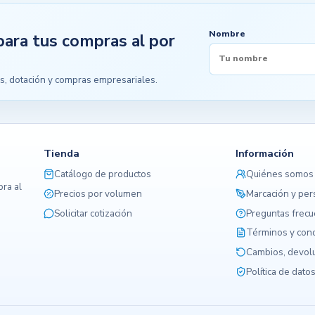
Nombre
para tus compras al por
s, dotación y compras empresariales.
Tienda
Información
Catálogo de productos
Quiénes somos
ra al
Precios por volumen
Marcación y per
Solicitar cotización
Preguntas frec
Términos y con
Cambios, devolu
Política de dato