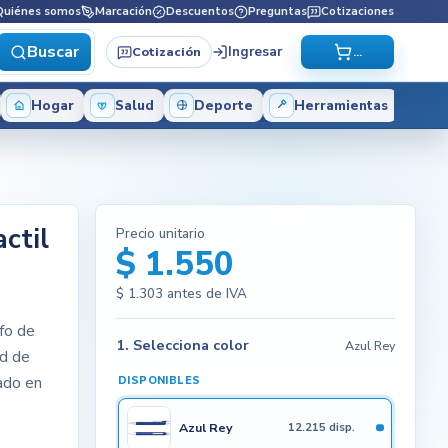
Quiénes somos
Marcación
Descuentos
Preguntas
Cotizaciones
Buscar
Ingresar
Cotización
...
Hogar
Salud
Deporte
Herramientas
ctil
Precio unitario
$ 1.550
$ 1.303
antes de IVA
fo de
1. Selecciona color
Azul Rey
ud de
cado en
DISPONIBLES
Azul Rey
12.215 disp.