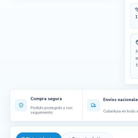
1
M
e
t
Compra segura
Envíos nacionale
Pedido protegido y con
Cobertura en todo e
seguimiento.