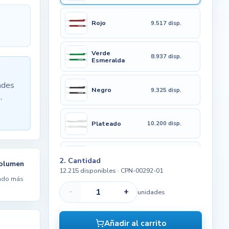
Rojo
9.517 disp.
Verde
8.937 disp.
Esmeralda
ades
Negro
9.325 disp.
,
Plateado
10.200 disp.
Blanco Sólido
16.112 disp.
2. Cantidad
volumen
12.215 disponibles
· CPN-00292-01
ndo más
-
+
unidades
Añadir al carrito