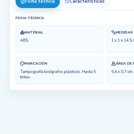
Ficha técnica
Características
FICHA TÉCNICA
MATERIAL
MEDIDAS
ABS
1 x 1 x 14,5
MARCACIÓN
ÁREA DE
Tampografía bolígrafos plásticos. Hasta 5
5,4 x 0,7 cm.
tintas.