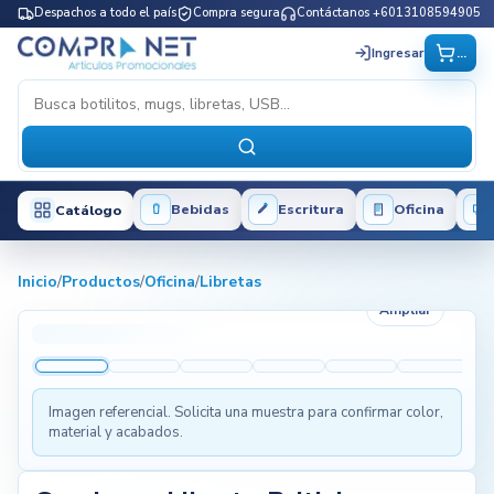
Despachos a todo el país
Compra segura
Contáctanos +6013108594905
...
Ingresar
Bebidas
Escritura
Oficina
Catálogo
Inicio
/
Productos
/
Oficina
/
Libretas
Ampliar
Imagen referencial. Solicita una muestra para confirmar color,
material y acabados.