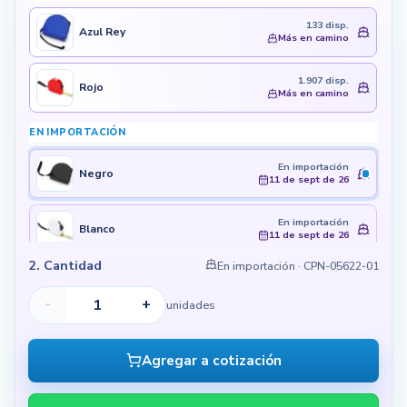
133 disp.
Azul Rey
Más en camino
1.907 disp.
Rojo
Más en camino
EN IMPORTACIÓN
En importación
Negro
11 de sept de 26
En importación
Blanco
11 de sept de 26
2. Cantidad
En importación
· CPN-05622-01
-
+
unidades
Agregar a cotización