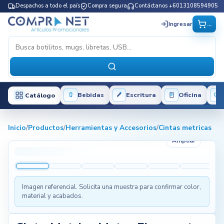
Despachos a todo el país
Compra segura
Contáctanos +6013108594905
...
Ingresar
Bebidas
Escritura
Oficina
Catálogo
Inicio
/
Productos
/
Herramientas y Accesorios
/
Cintas metricas
Ampliar
Imagen referencial. Solicita una muestra para confirmar color,
material y acabados.