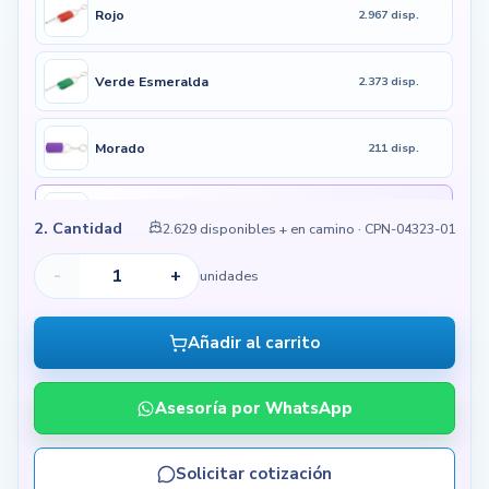
Rojo
2.967 disp.
Verde Esmeralda
2.373 disp.
Morado
211 disp.
700 disp.
Amarillo
Más en camino
2. Cantidad
2.629 disponibles + en camino
· CPN-04323-01
-
+
unidades
Añadir al carrito
Asesoría por WhatsApp
Solicitar cotización