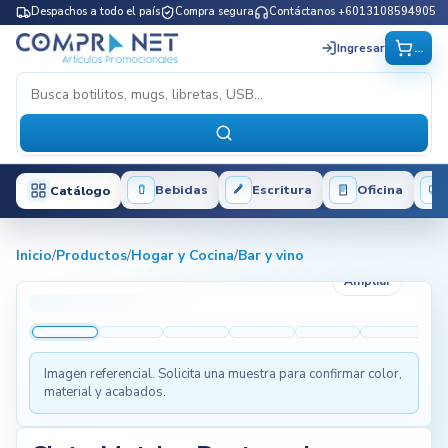
Despachos a todo el país
Compra segura
Contáctanos +6013108594905
...
Ingresar
Bebidas
Escritura
Oficina
Catálogo
Inicio
/
Productos
/
Hogar y Cocina
/
Bar y vino
Ampliar
Imagen referencial. Solicita una muestra para confirmar color,
material y acabados.