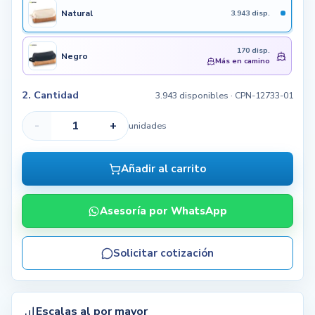
Natural
3.943 disp.
170 disp.
Negro
Más en camino
2. Cantidad
3.943 disponibles
· CPN-12733-01
-
+
unidades
Añadir al carrito
Asesoría por WhatsApp
Solicitar cotización
Escalas al por mayor