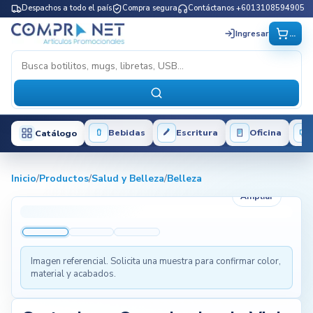
Despachos a todo el país
Compra segura
Contáctanos +6013108594905
...
Ingresar
Bebidas
Escritura
Oficina
Catálogo
Inicio
/
Productos
/
Salud y Belleza
/
Belleza
Ampliar
Imagen referencial. Solicita una muestra para confirmar color,
material y acabados.