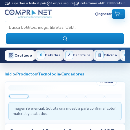
Despachos a todo el país
Compra segura
Contáctanos +6013108594905
...
Ingresar
Bebidas
Escritura
Oficina
Catálogo
Inicio
/
Productos
/
Tecnologia
/
Cargadores
Ampliar
Imagen referencial. Solicita una muestra para confirmar color,
material y acabados.