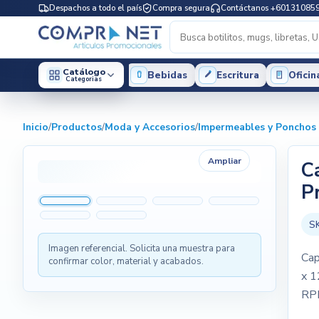
Despachos a todo el país
Compra segura
Contáctanos +60131085
Catálogo
Bebidas
Escritura
Oficin
Categorias
Inicio
/
Productos
/
Moda y Accesorios
/
Impermeables y Ponchos
Ampliar
C
P
S
Imagen referencial. Solicita una muestra para
Cap
confirmar color, material y acabados.
x 1
RPE