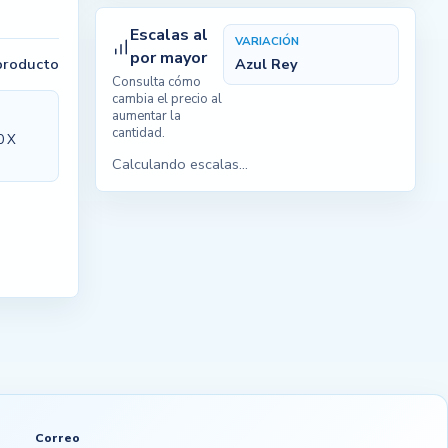
Escalas al
VARIACIÓN
por mayor
 producto
Azul Rey
Consulta cómo
cambia el precio al
aumentar la
cantidad.
0 X
Calculando escalas...
Correo