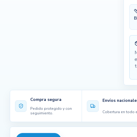
B
M
e
t
Compra segura
Envíos nacionale
Pedido protegido y con
Cobertura en todo e
seguimiento.