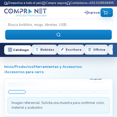
Despachos a todo el país
Compra segura
Contáctanos +6013108594905
...
Ingresar
Bebidas
Escritura
Oficina
Catálogo
Inicio
/
Productos
/
Herramientas y Accesorios
/
Accesorios para carro
Ampliar
Imagen referencial. Solicita una muestra para confirmar color,
material y acabados.