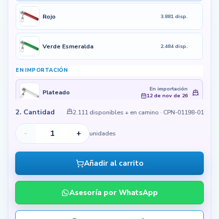
Rojo
3.881 disp.
Verde Esmeralda
2.484 disp.
EN IMPORTACIÓN
En importación
Plateado
12 de nov de 26
2. Cantidad
2.111 disponibles + en camino
· CPN-01198-01
En importación
Negro
11 de sept de 26
-
+
unidades
Añadir al carrito
Asesoría por WhatsApp