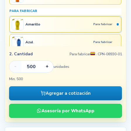
PARA FABRICAR
Amarillo
Para fabricar
Azul
Para fabricar
2. Cantidad
Para fabricar
· CPN-08930-01
Transparente
Para fabricar
-
+
unidades
Rojo
Para fabricar
Min. 500
Agregar a cotización
Asesoría por WhatsApp