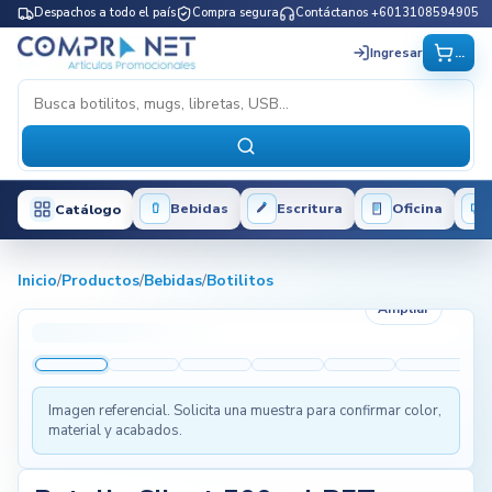
Despachos a todo el país
Compra segura
Contáctanos +6013108594905
...
Ingresar
Bebidas
Escritura
Oficina
Catálogo
Inicio
/
Productos
/
Bebidas
/
Botilitos
Ampliar
Imagen referencial. Solicita una muestra para confirmar color,
material y acabados.