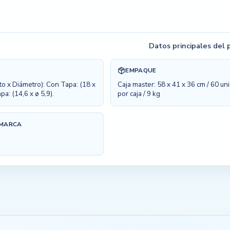
Datos principales del
EMPAQUE
to x Diámetro): Con Tapa: (18 x
Caja master: 58 x 41 x 36 cm / 60 u
apa: (14,6 x ø 5,9).
por caja / 9 kg
 MARCA