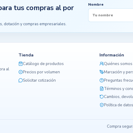
Nombre
para tus compras al por
s, dotación y compras empresariales.
Tienda
Información
Catálogo de productos
Quiénes somos
ra al
Precios por volumen
Marcación y per
Solicitar cotización
Preguntas frec
Términos y con
Cambios, devolu
Política de dato
Compra segura,