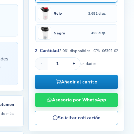
Rojo
3.652 disp.
Negro
450 disp.
2. Cantidad
3.061 disponibles
· CPN-06392-02
ades
-
+
unidades
,
Añadir al carrito
Asesoría por WhatsApp
volumen
ndo más
Solicitar cotización