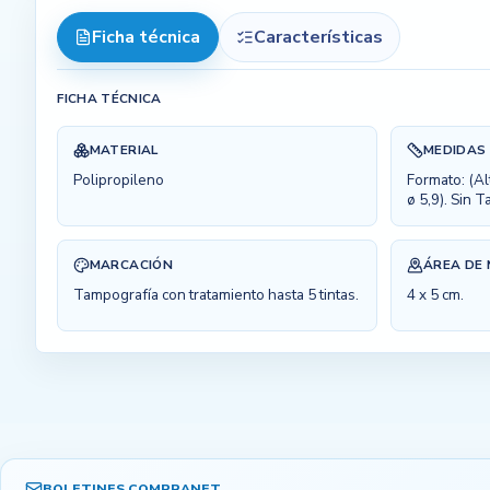
Ficha técnica
Características
FICHA TÉCNICA
MATERIAL
MEDIDAS
Polipropileno
Formato: (Al
ø 5,9). Sin T
MARCACIÓN
ÁREA DE
Tampografía con tratamiento hasta 5 tintas.
4 x 5 cm.
BOLETINES COMPRANET