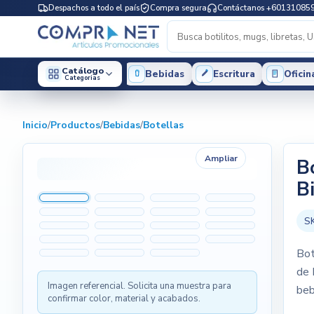
Despachos a todo el país
Compra segura
Contáctanos +60131085
Catálogo
Bebidas
Escritura
Oficin
Categorias
Inicio
/
Productos
/
Bebidas
/
Botellas
Ampliar
B
B
S
Bot
de 
Imagen referencial. Solicita una muestra para
beb
confirmar color, material y acabados.