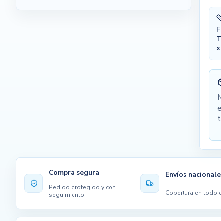
F
T
x
M
e
t
Compra segura
Envíos nacionale
Pedido protegido y con
Cobertura en todo e
seguimiento.