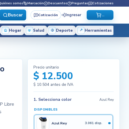
Quiénes somos
Marcación
Descuentos
Preguntas
Cotizaciones
Buscar
Ingresar
Cotización
...
Hogar
Salud
Deporte
Herramientas
so
Precio unitario
$ 12.500
$ 10.504
antes de IVA
1. Selecciona color
Azul Rey
P Libre
DISPONIBLES
s
Azul Rey
3.061 disp.