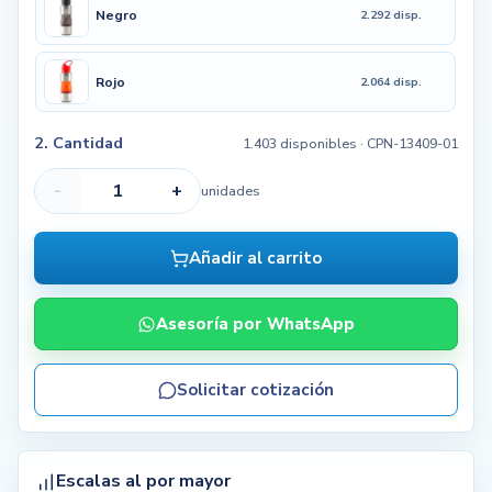
Negro
2.292 disp.
Rojo
2.064 disp.
2. Cantidad
1.403 disponibles
· CPN-13409-01
-
+
unidades
Añadir al carrito
Asesoría por WhatsApp
Solicitar cotización
Escalas al por mayor