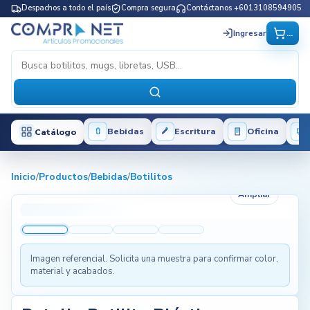
Despachos a todo el país
Compra segura
Contáctanos +6013108594905
...
Ingresar
Bebidas
Escritura
Oficina
Catálogo
Inicio
/
Productos
/
Bebidas
/
Botilitos
Ampliar
Imagen referencial. Solicita una muestra para confirmar color,
material y acabados.