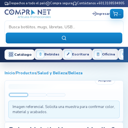
Despachos a todo el país
Compra segura
Contáctanos +6013108594905
...
Ingresar
Bebidas
Escritura
Oficina
Catálogo
Inicio
/
Productos
/
Salud y Belleza
/
Belleza
Ampliar
Imagen referencial. Solicita una muestra para confirmar color,
material y acabados.