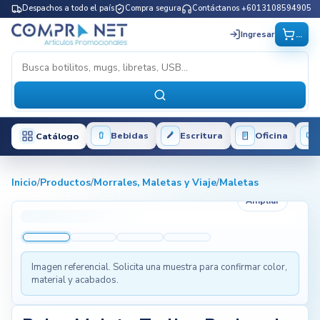
Despachos a todo el país
Compra segura
Contáctanos +6013108594905
...
Ingresar
Bebidas
Escritura
Oficina
Catálogo
Inicio
/
Productos
/
Morrales, Maletas y Viaje
/
Maletas
Ampliar
Imagen referencial. Solicita una muestra para confirmar color,
material y acabados.