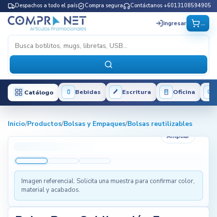
Despachos a todo el país
Compra segura
Contáctanos +6013108594905
...
Ingresar
Bebidas
Escritura
Oficina
Catálogo
Inicio
/
Productos
/
Bolsas y Empaques
/
Bolsas reutilizables
Ampliar
Imagen referencial. Solicita una muestra para confirmar color,
material y acabados.