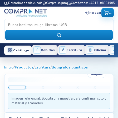
Despachos a todo el país
Compra segura
Contáctanos +6013108594905
...
Ingresar
Bebidas
Escritura
Oficina
Catálogo
Inicio
/
Productos
/
Escritura
/
Boligrafos plasticos
Ampliar
Imagen referencial. Solicita una muestra para confirmar color,
material y acabados.