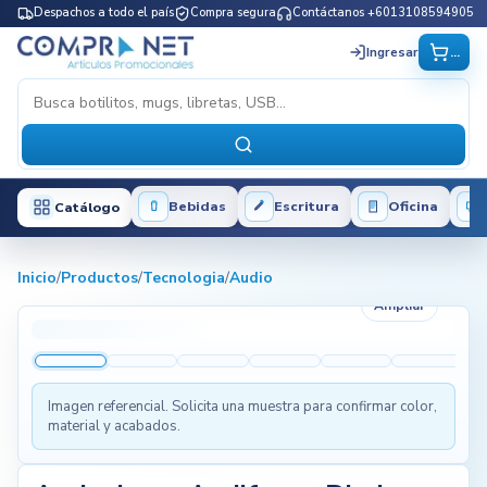
Despachos a todo el país
Compra segura
Contáctanos +6013108594905
...
Ingresar
Bebidas
Escritura
Oficina
Catálogo
Inicio
/
Productos
/
Tecnologia
/
Audio
Ampliar
Imagen referencial. Solicita una muestra para confirmar color,
material y acabados.