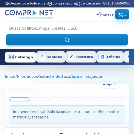
Despachos a todo el país
Compra segura
Contáctanos +6013108594905
...
Ingresar
Bebidas
Escritura
Oficina
Catálogo
Inicio
/
Productos
/
Salud y Belleza
/
Spa y relajacion
Ampliar
Imagen referencial. Solicita una muestra para confirmar color,
material y acabados.