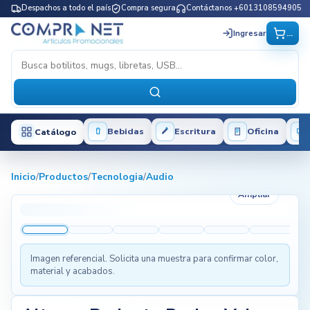
Despachos a todo el país
Compra segura
Contáctanos +6013108594905
...
Ingresar
Bebidas
Escritura
Oficina
Catálogo
Inicio
/
Productos
/
Tecnologia
/
Audio
Ampliar
Imagen referencial. Solicita una muestra para confirmar color,
material y acabados.