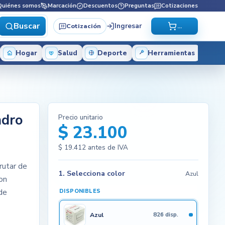
Quiénes somos
Marcación
Descuentos
Preguntas
Cotizaciones
Buscar
Ingresar
Cotización
...
Hogar
Salud
Deporte
Herramientas
ndro
Precio unitario
$ 23.100
$ 19.412
antes de IVA
rutar de
1. Selecciona color
Azul
con
de
DISPONIBLES
Azul
826 disp.