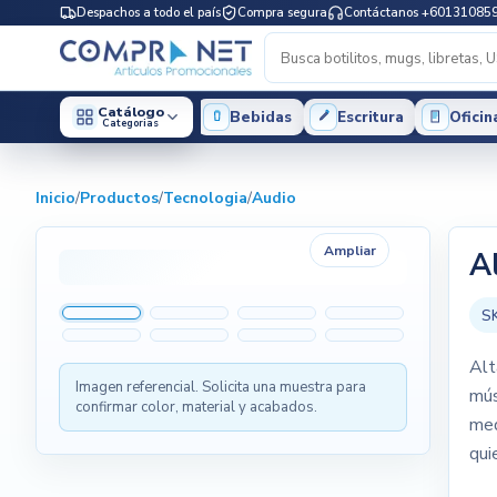
Despachos a todo el país
Compra segura
Contáctanos +60131085
Catálogo
Bebidas
Escritura
Oficin
Categorias
Inicio
/
Productos
/
Tecnologia
/
Audio
Ampliar
A
S
Alt
Imagen referencial. Solicita una muestra para
mús
confirmar color, material y acabados.
med
qui