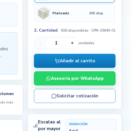
Plateado
305 disp.
2. Cantidad
826 disponibles
· CPN-10640-01
-
+
unidades
ades
,
Añadir al carrito
Asesoría por WhatsApp
volumen
Solicitar cotización
ndo más
Escalas al
VARIACIÓN
por mayor
Azul