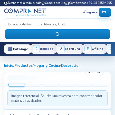
Despachos a todo el país
Compra segura
Contáctanos +6013108594905
...
Ingresar
Bebidas
Escritura
Oficina
Catálogo
Inicio
/
Productos
/
Hogar y Cocina
/
Decoracion
Ampliar
Imagen referencial. Solicita una muestra para confirmar color,
material y acabados.