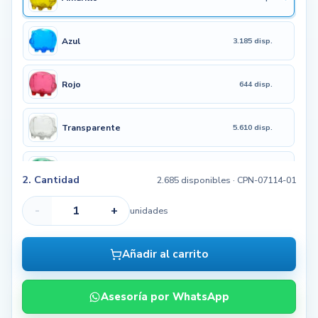
Azul
3.185 disp.
Rojo
644 disp.
Transparente
5.610 disp.
Verde
1.802 disp.
2. Cantidad
2.685 disponibles
· CPN-07114-01
-
+
unidades
Negro
4.162 disp.
Añadir al carrito
Asesoría por WhatsApp