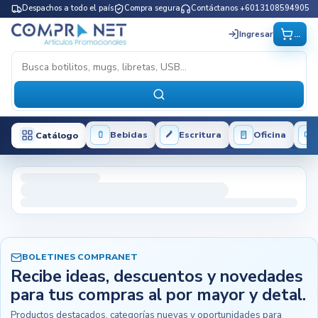
Despachos a todo el país
Compra segura
Contáctanos +6013108594905
...
Ingresar
Bebidas
Escritura
Oficina
Catálogo
BOLETINES COMPRANET
Recibe ideas, descuentos y novedades
para tus compras al por mayor y detal.
Productos destacados, categorías nuevas y oportunidades para