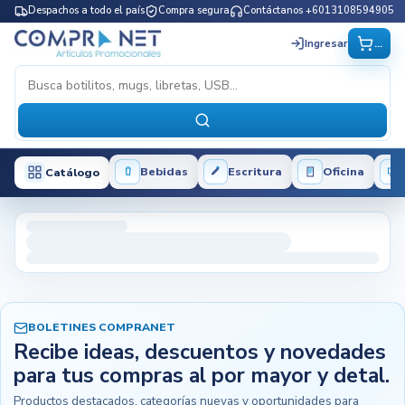
Despachos a todo el país
Compra segura
Contáctanos +6013108594905
...
Ingresar
Bebidas
Escritura
Oficina
Catálogo
BOLETINES COMPRANET
Recibe ideas, descuentos y novedades
para tus compras al por mayor y detal.
Productos destacados, categorías nuevas y oportunidades para