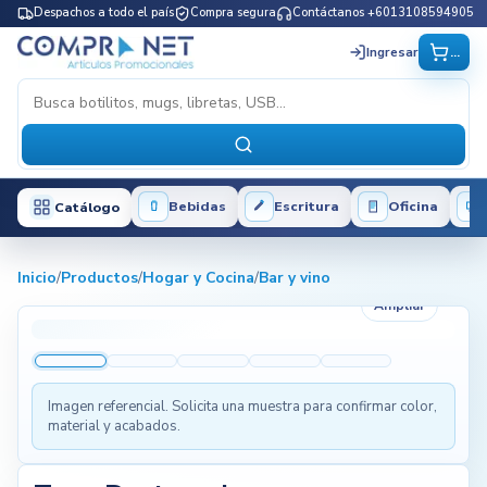
Despachos a todo el país
Compra segura
Contáctanos +6013108594905
...
Ingresar
Bebidas
Escritura
Oficina
Catálogo
Inicio
/
Productos
/
Hogar y Cocina
/
Bar y vino
Ampliar
Imagen referencial. Solicita una muestra para confirmar color,
material y acabados.