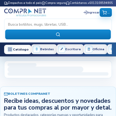
Despachos a todo el país
Compra segura
Contáctanos +6013108594905
...
Ingresar
Bebidas
Escritura
Oficina
Catálogo
BOLETINES COMPRANET
Recibe ideas, descuentos y novedades
para tus compras al por mayor y detal.
Productos destacados, categorías nuevas y oportunidades para