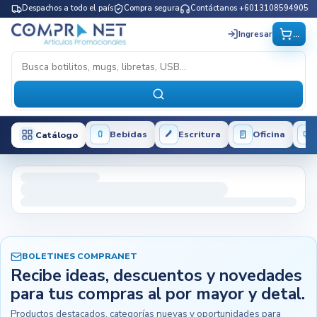
Despachos a todo el país
Compra segura
Contáctanos +6013108594905
...
Ingresar
Bebidas
Escritura
Oficina
Catálogo
BOLETINES COMPRANET
Recibe ideas, descuentos y novedades
para tus compras al por mayor y detal.
Productos destacados, categorías nuevas y oportunidades para