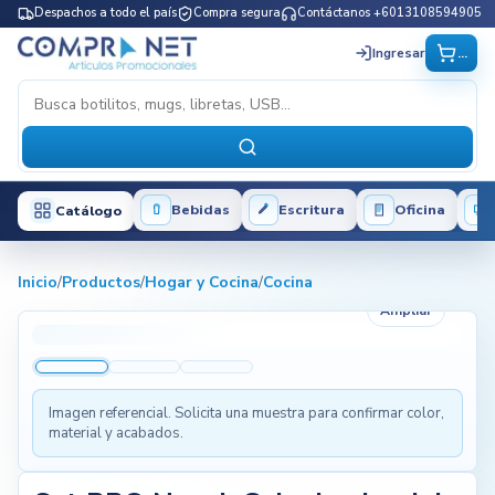
Despachos a todo el país
Compra segura
Contáctanos +6013108594905
...
Ingresar
Bebidas
Escritura
Oficina
Catálogo
Inicio
/
Productos
/
Hogar y Cocina
/
Cocina
Ampliar
Imagen referencial. Solicita una muestra para confirmar color,
material y acabados.