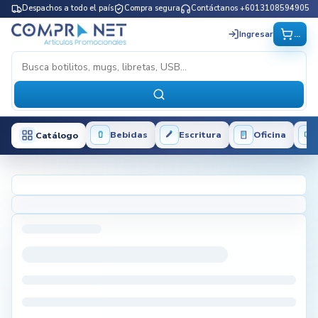
Despachos a todo el país
Compra segura
Contáctanos +6013108594905
...
Ingresar
Bebidas
Escritura
Oficina
Catálogo