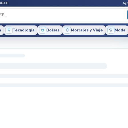
94905
a
Tecnologia
Bolsas
Morrales y Viaje
Moda