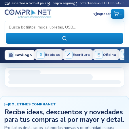
Despachos a todo el país
Compra segura
Contáctanos +6013108594905
...
Ingresar
Bebidas
Escritura
Oficina
Catálogo
BOLETINES COMPRANET
Recibe ideas, descuentos y novedades
para tus compras al por mayor y detal.
Productos destacados, categorías nuevas y oportunidades para