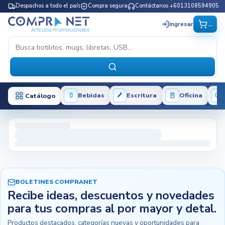
Despachos a todo el país
Compra segura
Contáctanos +6013108594905
...
Ingresar
Bebidas
Escritura
Oficina
Catálogo
BOLETINES COMPRANET
Recibe ideas, descuentos y novedades
para tus compras al por mayor y detal.
Productos destacados, categorías nuevas y oportunidades para