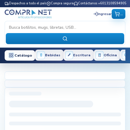
Despachos a todo el país
Compra segura
Contáctanos +6013108594905
...
Ingresar
Bebidas
Escritura
Oficina
Catálogo