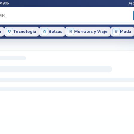
94905
a
Tecnologia
Bolsas
Morrales y Viaje
Moda